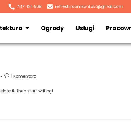
787-121-569
refresh.roomkontakt@gmail.com
tektura
Ogrody
Usługi
Pracow
1 Komentarz
lete it, then start writing!